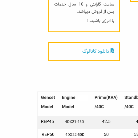
ساعت گارانتی و 10 سال خدمات
پس از فروش میباشد.
با انرژی باشید..!
دانلود کاتالوگ
Genset
Engine
......
Prime(KVA)
Stand
Model
Model
/40C
/40C
REP45
42.5
4DX21-45D
REP50
50
5
4DX22-50D