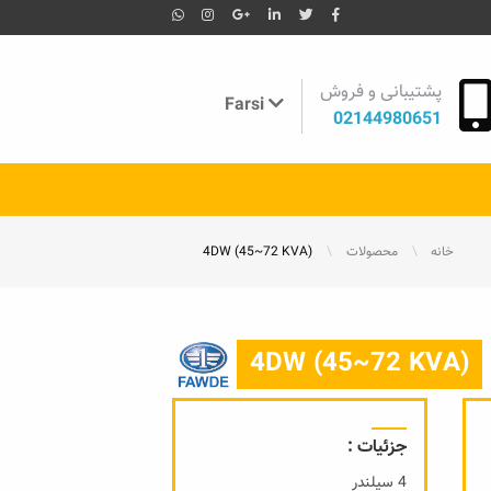
پشتیبانی و فروش
Farsi
02144980651
خانه
محصولات
4DW (45~72 KVA)
4DW (45~72 KVA)
جزئیات :
4 سیلندر