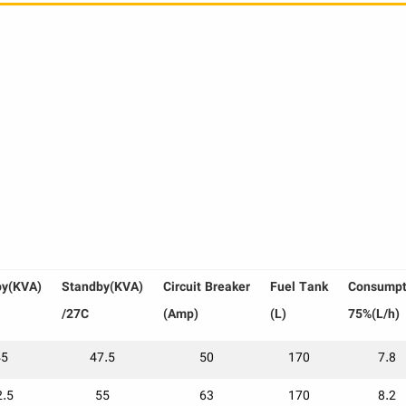
by(KVA)
Standby(KVA)
Circuit
.
Breaker
Fuel
.
Tank
Consumpt
/27C
(Amp)
(L)
75%(L/h)
45
47.5
50
170
7.8
2.5
55
63
170
8.2