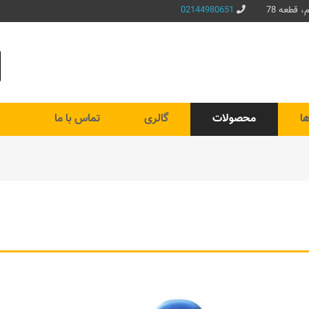
 قطعه 78
02144980651
ها
محصولات
گالری
تماس با ما